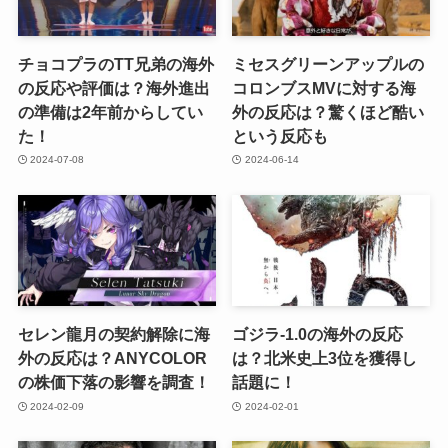
チョコプラのTT兄弟の海外
ミセスグリーンアップルの
の反応や評価は？海外進出
コロンブスMVに対する海
の準備は2年前からしてい
外の反応は？驚くほど酷い
た！
という反応も
2024-07-08
2024-06-14
セレン龍月の契約解除に海
ゴジラ-1.0の海外の反応
外の反応は？ANYCOLOR
は？北米史上3位を獲得し
の株価下落の影響を調査！
話題に！
2024-02-09
2024-02-01