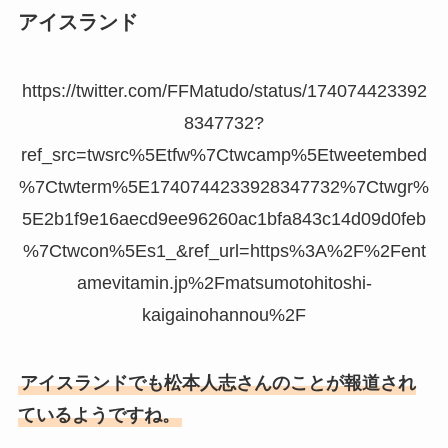
アイスランド
https://twitter.com/FFMatudo/status/174074423392
8347732?
ref_src=twsrc%5Etfw%7Ctwcamp%5Etweetembed
%7Ctwterm%5E1740744233928347732%7Ctwgr%
5E2b1f9e16aecd9ee96260ac1bfa843c14d09d0feb
%7Ctwcon%5Es1_&ref_url=https%3A%2F%2Fent
amevitamin.jp%2Fmatsumotohitoshi-
kaigainohannou%2F
アイスランドでも松本人志さんのことが報道され
ているようですね。