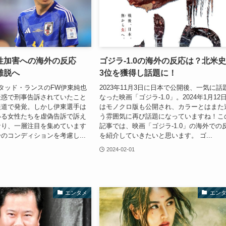
性加害への海外の反応
ゴジラ-1.0の海外の反応は？北米
離脱へ
3位を獲得し話題に！
タッド・ランスのFW伊東純也
2023年11月3日に日本で公開後、一気に話
疑惑で刑事告訴されていたこと
なった映画「ゴジラ-1.0」。2024年1月12
報道で発覚。しかし伊東選手は
はモノクロ版も公開され、カラーとはまた
いる女性たちを虚偽告訴で訴え
う雰囲気に再び話題になっていますね！こ
なり、一層注目を集めています
記事では、映画「ゴジラ-1.0」の海外での
のコンディションを考慮し...
を紹介していきたいと思います。 ゴ...
2024-02-01
エンタメ
エン