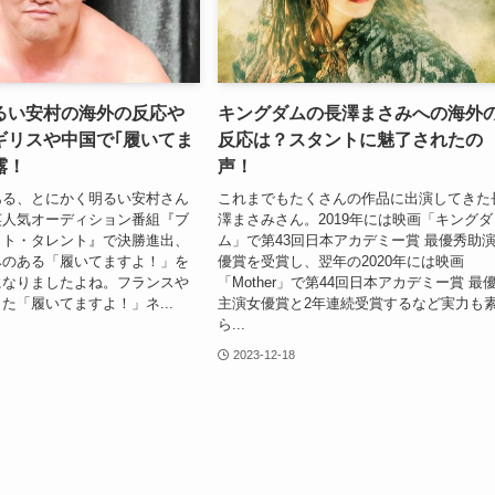
るい安村の海外の反応や
キングダムの長澤まさみへの海外
ギリスや中国で｢履いてま
反応は？スタントに魅了されたの
露！
声！
ある、とにかく明るい安村さん
これまでもたくさんの作品に出演してきた
英人気オーディション番組『ブ
澤まさみさん。2019年には映画「キングダ
ット・タレント』で決勝進出、
ム」で第43回日本アカデミー賞 最優秀助
みのある「履いてますよ！」を
優賞を受賞し、翌年の2020年には映画
になりましたよね。フランスや
「Mother」で第44回日本アカデミー賞 最
た「履いてますよ！」ネ...
主演女優賞と2年連続受賞するなど実力も
ら...
2023-12-18