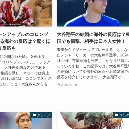
ーンアップルのコロンブ
大谷翔平の結婚に海外の反応は？
する海外の反応は？驚くほ
国でも衝撃、相手は日本人女性！
う反応も
来季からドジャーズでプレーすることにな
たメジャーリーガーの大谷翔平選手。2024
日に公開されたMrs. GREEN
月29日に電撃結婚を発表し、かなり話題に
曲「コロンブス」のミュージック
っていますね！この記事では、大谷翔平選
し「人種差別的な内容である」
の結婚についてや海外の反応やお隣韓国で
ら物議を醸し、ネットでは炎上
反応を紹介していきます。 大谷翔平が...
6月13日には「コロンブス」の
なり、ミセス大森さんからも
2024-02-29
スポーツ
エン