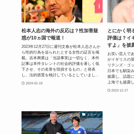
松本人志の海外の反応は？性加害疑
とにかく明
惑が10ヵ国で報道！
評価は？イ
すよ」を披
2023年12月27日に週刊文春が松本人志さんか
ら性的行為を迫られたとする女性の証言を掲
お笑い芸人で
載。吉本興業は「当該事実は一切なく、本件
がイギリスの
記事は本件タレントの社会的評価を著しく低
リテンズ・ゴ
下させ、その名誉を毀損するもの」と発表
日本でも馴染
し、法的措置を検討しているとしていまし...
披露し、話題
上海でも披露し
2024-01-19
2023-12-27
スポーツ