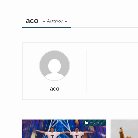
aco
– Author –
aco
エンタメ