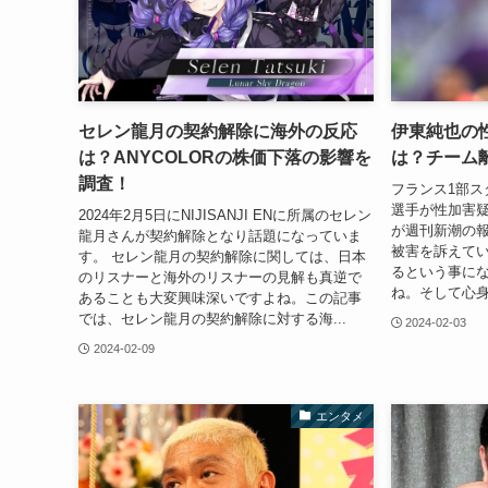
セレン龍月の契約解除に海外の反応
伊東純也の
は？ANYCOLORの株価下落の影響を
は？チーム
調査！
フランス1部ス
選手が性加害
2024年2月5日にNIJISANJI ENに所属のセレン
が週刊新潮の
龍月さんが契約解除となり話題になっていま
被害を訴えて
す。 セレン龍月の契約解除に関しては、日本
るという事に
のリスナーと海外のリスナーの見解も真逆で
ね。そして心身
あることも大変興味深いですよね。この記事
では、セレン龍月の契約解除に対する海...
2024-02-03
2024-02-09
エンタメ