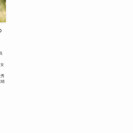
の
長
演女
優秀
素晴