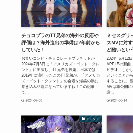
チョコプラのTT兄弟の海外の反応や
ミセスグリ
評価は？海外進出の準備は2年前から
スMVに対
していた！
ど酷いとい
お笑いコンビ・チョコレートプラネットが
2024年6月12
2024年7月3日に「アメリカズ・ゴット・タレ
APPLEの新
ント」に出演し、TT兄弟を披露。日本では
ビデオ。しか
2019年に流行ったこのTT兄弟が、「アメリカ
ということか
ズ・ゴット・タレント」の会場を爆笑の渦に
することに。翌
巻き込み話題になっていますね！この記事
MVは非公開に
で...
謝...
2024-07-08
2024-06-14
エンタメ